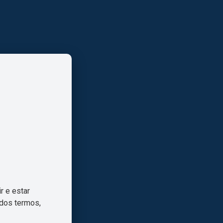
r e estar
 dos termos,