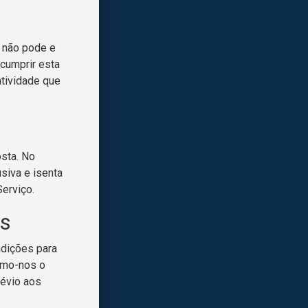
a não pode e
cumprir esta
tividade que
sta. No
siva e isenta
Serviço.
os
ndições para
amo-nos o
révio aos