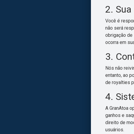
2. Sua
Você é respon
não será resp
obrigação de 
ocorra em sua
3. Con
Nós não reivi
entanto, ao p
de royalties 
4. Sis
A GranAtoa op
ganhos e saq
direito de mo
usuários.